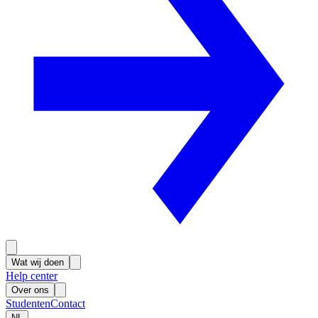
Wat wij doen
Help center
Over ons
Studenten
Contact
NL