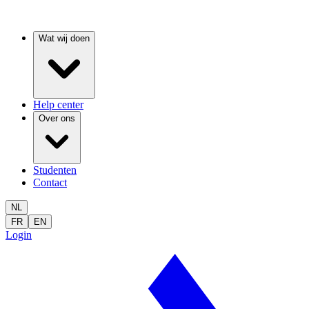
Wat wij doen
Help center
Over ons
Studenten
Contact
NL
FR
EN
Login