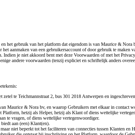
 het gebruik van het platform dat eigendom is van Maurice & Nora bv 
or het aanmaken van een gebruikersaccount of door gebruik te maken v
 Indien je niet akkoord bent met deze Voorwaarden of met het Privacy
 enige andere voorwaarden (tenzij expliciet en schriftelijk anders ov
etekenis:
t zetel te Teichmannstraat 2, bus 301 2018 Antwerpen en ingeschrev
 van Maurice & Nora bv, en waarop Gebruikers met elkaar in contact w
t Platform, hetzij als Helper, hetzij als Klant of diens wettelijke verteg
n te vragen, of diens wettelijke vertegenwoordiger.
 biedt aan (een) Klant(en).
aar niet beperkt tot het faciliteren van connecties tussen Klanten en H
ebruiker die ontstaat bij inschrijving op het Platform, waardoor de Geb