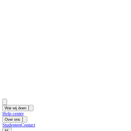
Wat wij doen
Help center
Over ons
Studenten
Contact
NL