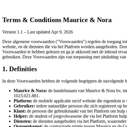
Terms & Conditions Maurice & Nora
Version 1.1 – Last updated Apr 9, 2026
Deze algemene voorwaarden ("Voorwaarden") regelen de toegang tot en
website, en de diensten die via het Platform worden aangeboden. Do
Voorwaarden te hebben gelezen en ga je akkoord met de inhoud ervan.
gebruiken. Deze Voorwaarden zijn van toepassing met uitsluiting van
1. Definities
In deze Voorwaarden hebben de volgende begrippen de navolgende b
Maurice & Nora:
de handelsnaam van Maurice & Nora bv, me
1023.021.881.
Platform:
de mobiele applicatie en/of website die eigendom is
Gebruiker:
iedere natuurlijke persoon die zich registreert op he
Klant:
de persoon die gebruikmaakt van het Platform om hulp aa
Helper:
de student of jongvolwassene die via het Platform hulp
Diensten:
de diensten aangeboden via het Platform, waaronder m
Overeenkomst:
de contractuele relatie tussen Maurice en de G