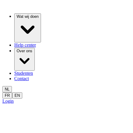
Wat wij doen
Help center
Over ons
Studenten
Contact
NL
FR
EN
Login