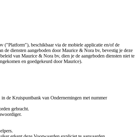
("Platform"), beschikbaar via de mobiele applicatie en/of de
an de diensten aangeboden door Maurice & Nora bv, bevestig je deze
beleid van Maurice & Nora bv, dien je de aangeboden diensten niet te
ereengekomen en goedgekeurd door Maurice).
en in de Kruispuntbank van Ondernemingen met nummer
orden gebracht.
enwoordiger.
elpers.
ruiker erkent deze Voorwaarden expliciet te aanvaarden.